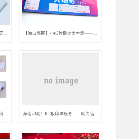
无忧
【海口商圈】小纸片撬动大生意——别
生意
让顾客忘了你，一张优惠券就够了
房卡
海南印刷厂KT板印刷服务——助力品牌
形象升级，打造视觉传播新标杆