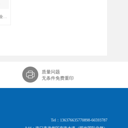
全解
质量问题
无条件免费重印
Tel：136376635770898-66593787