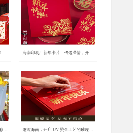
年好
海南印刷厂新年卡片：传递温情，开启
新年新篇
彩助
邂逅海南，开启 UV 烫金工艺的璀璨之