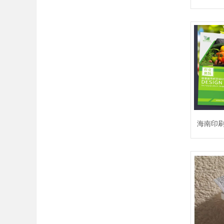
等机构
厂深耕印
设备、
系，为
档案盒
海南印
作更高效
优势：品
用：精选3
保纸及