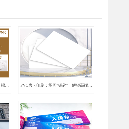
了招牌
PVC房卡印刷：掌间“钥匙”，解锁高端入
住体验