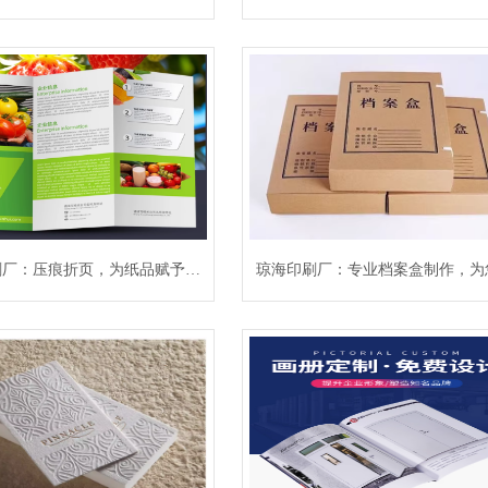
不可或缺的基础工作。海南印刷
发声
力
刷行业15年，凭借先进的生产
专业的设计团队和严格的品控体
海南及周边地区客户提供一站式
印刷服务，助力您的档案管理工
刷厂：压痕折页，为纸品赋予灵
琼海印刷厂：专业档案盒制作，为
、更规范、更安全。 一、产品
魂
信息管理保驾护航
质铸就信赖 优质材料，经久耐
00-450g高强度牛皮纸、无酸环
特种纸板，纸张挺度好、耐折性