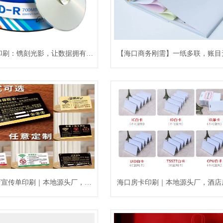
印刷：镌刻光影，让数据拥有高
【海口商务刚需】一纸多联，账目
定“外衣”
——别让“单据混乱”拖垮了您的
店宣传单印刷｜本地源头厂，高
海口房卡印刷｜本地源头厂，酒店
清快印，旺季加急不耽误
一站式定制，快印好印更省心